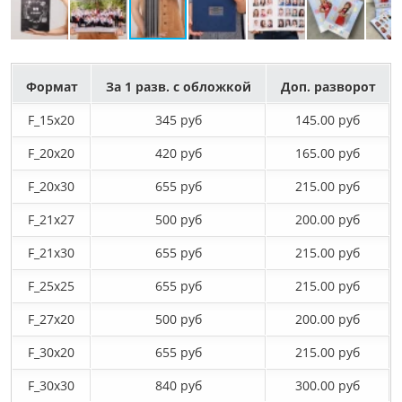
Формат
За 1 разв. с обложкой
Доп. разворот
F_15х20
345 руб
145.00 руб
F_20х20
420 руб
165.00 руб
F_20х30
655 руб
215.00 руб
F_21х27
500 руб
200.00 руб
F_21х30
655 руб
215.00 руб
F_25х25
655 руб
215.00 руб
F_27x20
500 руб
200.00 руб
F_30х20
655 руб
215.00 руб
F_30х30
840 руб
300.00 руб