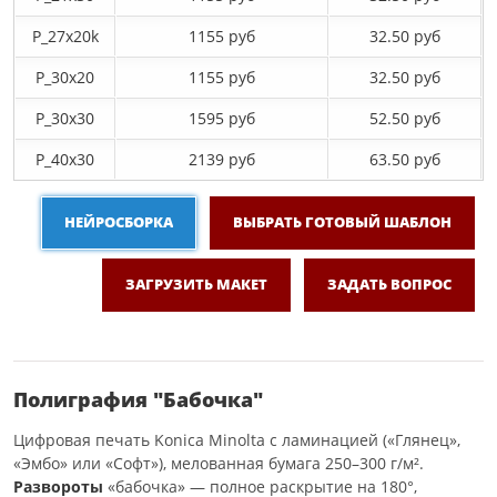
P_27х20k
1155 руб
32.50 руб
P_30х20
1155 руб
32.50 руб
P_30х30
1595 руб
52.50 руб
P_40х30
2139 руб
63.50 руб
НЕЙРОСБОРКА
ВЫБРАТЬ ГОТОВЫЙ ШАБЛОН
ЗАГРУЗИТЬ МАКЕТ
ЗАДАТЬ ВОПРОС
Полиграфия "Бабочка"
Цифровая печать Konica Minolta с ламинацией («Глянец»,
«Эмбо» или «Софт»), мелованная бумага 250–300 г/м².
Развороты
«бабочка» — полное раскрытие на 180°,