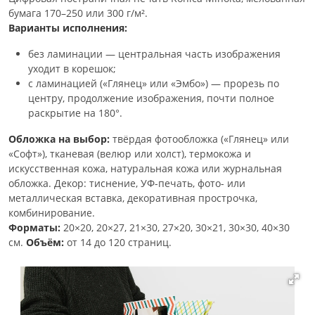
бумага 170–250 или 300 г/м².
Варианты исполнения:
без ламинации — центральная часть изображения
уходит в корешок;
с ламинацией («Глянец» или «Эмбо») — прорезь по
центру, продолжение изображения, почти полное
раскрытие на 180°.
Обложка на выбор:
твёрдая фотообложка («Глянец» или
«Софт»), тканевая (велюр или холст), термокожа и
искусственная кожа, натуральная кожа или журнальная
обложка. Декор: тиснение, УФ-печать, фото- или
металлическая вставка, декоративная прострочка,
комбинирование.
Форматы:
20×20, 20×27, 21×30, 27×20, 30×21, 30×30, 40×30
см.
Объём:
от 14 до 120 страниц.