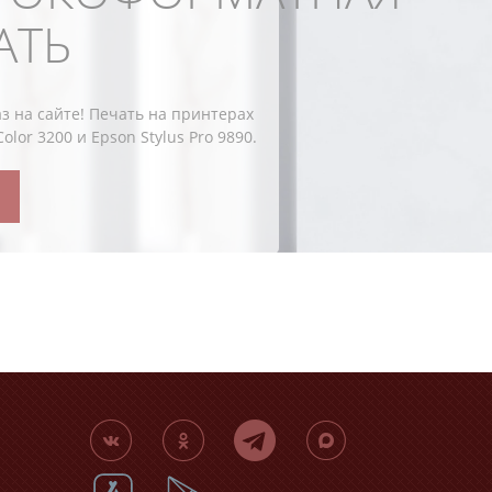
АТЬ
з на сайте!
Печать на принтерах
lor 3200 и Epson Stylus Pro 9890.