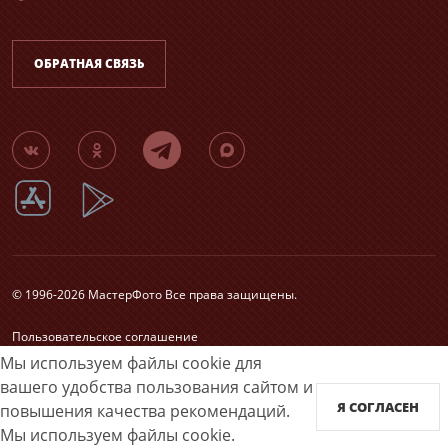
ОБРАТНАЯ СВЯЗЬ
© 1996-2026 МастерФото Все права защищены.
Пользовательское соглашение
Согласие на обработку персональных данных
Мы используем файлы cookie для
Карта сайта
вашего удобства пользования сайтом и
Я СОГЛАСЕН
повышения качества рекомендаций.
Принимаем к оплате
Мы используем файлы cookie.