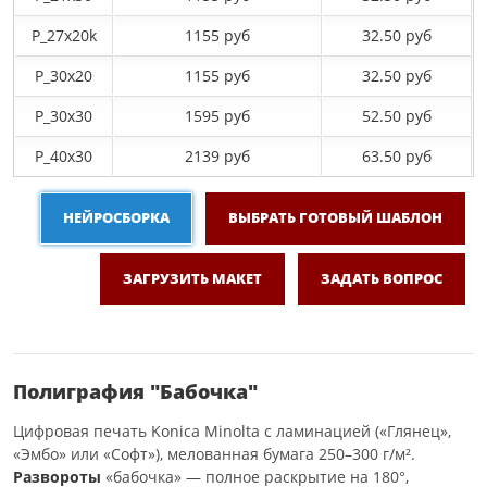
P_27х20k
1155 руб
32.50 руб
P_30х20
1155 руб
32.50 руб
P_30х30
1595 руб
52.50 руб
P_40х30
2139 руб
63.50 руб
НЕЙРОСБОРКА
ВЫБРАТЬ ГОТОВЫЙ ШАБЛОН
ЗАГРУЗИТЬ МАКЕТ
ЗАДАТЬ ВОПРОС
Полиграфия "Бабочка"
Цифровая печать Konica Minolta с ламинацией («Глянец»,
«Эмбо» или «Софт»), мелованная бумага 250–300 г/м².
Развороты
«бабочка» — полное раскрытие на 180°,