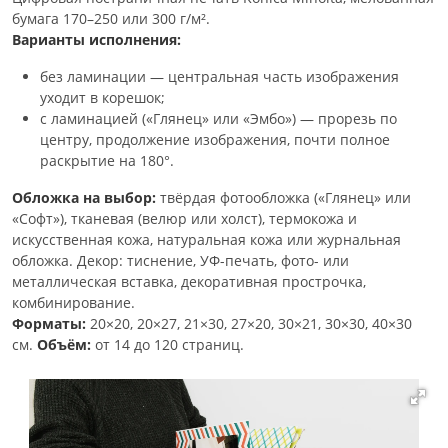
бумага 170–250 или 300 г/м².
Варианты исполнения:
без ламинации — центральная часть изображения
уходит в корешок;
с ламинацией («Глянец» или «Эмбо») — прорезь по
центру, продолжение изображения, почти полное
раскрытие на 180°.
Обложка на выбор:
твёрдая фотообложка («Глянец» или
«Софт»), тканевая (велюр или холст), термокожа и
искусственная кожа, натуральная кожа или журнальная
обложка. Декор: тиснение, УФ-печать, фото- или
металлическая вставка, декоративная прострочка,
комбинирование.
Форматы:
20×20, 20×27, 21×30, 27×20, 30×21, 30×30, 40×30
см.
Объём:
от 14 до 120 страниц.