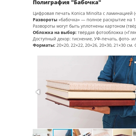
Полиграфия "Бабочка"
Цифровая печать Konica Minolta с ламинацией («
Развороты
«бабочка» — полное раскрытие на 18
Развороты могут быть уплотнены картоном (твё
Обложка на выбор:
твёрдая фотообложка («Глян
Доступный декор: тиснение, УФ-печать, фото- и
Форматы:
20×20, 22×22, 20×26, 20×30, 21×30 см