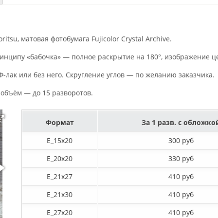
tsu, матовая фотобумага Fujicolor Crystal Archive.
инципу «бабочка» — полное раскрытие на 180°, изображение це
-лак или без него. Скругление углов — по желанию заказчика.
 объём — до 15 разворотов.
Формат
За 1 разв. с обложко
E_15х20
300 руб
E_20х20
330 руб
E_21х27
410 руб
E_21х30
410 руб
E_27x20
410 руб