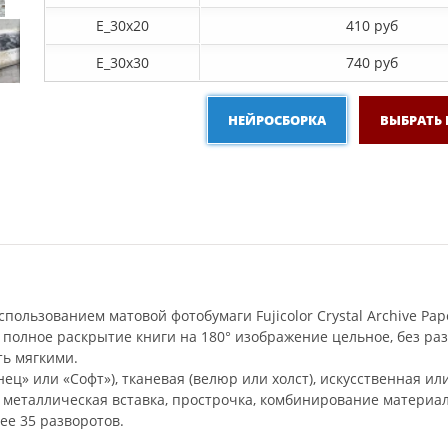
E_30x20
410 руб
E_30х30
740 руб
НЕЙРОСБОРКА
ВЫБРАТЬ
пользованием матовой фотобумаги Fujicolor Crystal Archive Pap
 полное раскрытие книги на 180° изображение цельное, без р
ть мягкими.
ец» или «Софт»), тканевая (велюр или холст), искусственная ил
и металлическая вставка, прострочка, комбинирование материал
ее 35 разворотов.