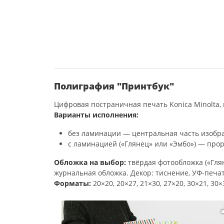
Полиграфия "Принтбук"
Цифровая постраничная печать Konica Minolta, 
Варианты исполнения:
без ламинации — центральная часть изобра
с ламинацией («Глянец» или «Эмбо») — прор
Обложка на выбор:
твёрдая фотообложка («Глян
журнальная обложка. Декор: тиснение, УФ-печат
Форматы:
20×20, 20×27, 21×30, 27×20, 30×21, 30×