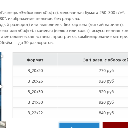
Глянец», «Эмбо» или «Софт»), мелованная бумага 250–300 г/м².
0°, изображение цельное, без разрыва.
рдый разворот) или выполнены без картона (мягкий вариант).
ец» или «Софт»), тканевая (велюр или холст), искусственная ко
ли металлическая вставка, прострочка, комбинирование матери
. Объём — до 30 разворотов.
Формат
За 1 разв. с обложко
B_20х20
770 руб
B_20х26
920 руб
B_20х30
920 руб
B_21х30
920 руб
B_22х22
840 руб