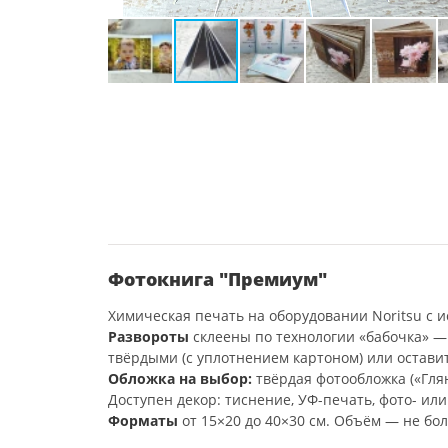
Фотокнига "Премиум"
Химическая печать на оборудовании Noritsu с ис
Развороты
склеены по технологии «бабочка» —
твёрдыми (с уплотнением картоном) или остави
Обложка на выбор:
твёрдая фотообложка («Глян
Доступен декор: тиснение, УФ-печать, фото- ил
Форматы
от 15×20 до 40×30 см. Объём — не бол