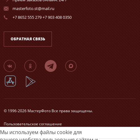
masterfoto.st@mail.ru
+7 8652 555 279 +7 903 408 0350
ОБРАТНАЯ СВЯЗЬ
© 1996-2026 МастерФото Все права защищены.
Пользовательское соглашение
Согласие на обработку персональных данных
Мы используем файлы cookie для
Карта сайта
вашего удобства пользования сайтом и