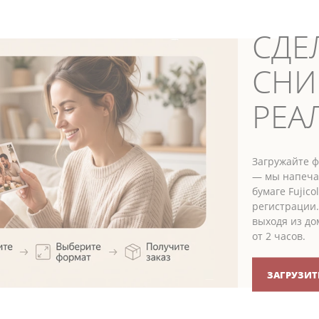
СДЕ
СНИ
РЕА
Загружайте ф
— мы напеча
бумаге Fujico
регистрации.
выходя из до
от 2 часов.
ЗАГРУЗИТ