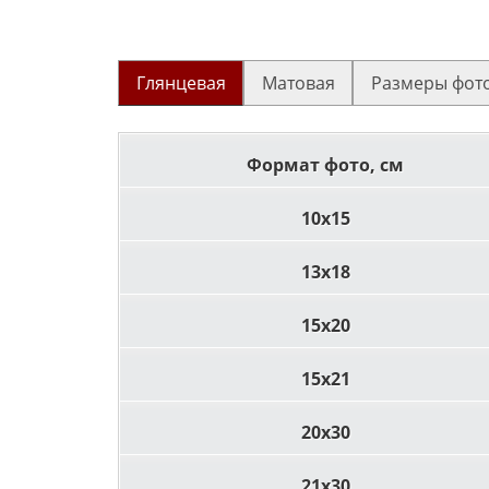
Глянцевая
Матовая
Размеры фот
Формат фото, см
10x15
13x18
15x20
15x21
20x30
21x30