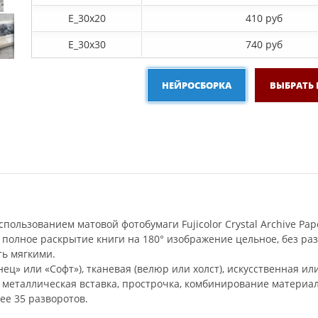
E_30x20
410 руб
E_30х30
740 руб
НЕЙРОСБОРКА
ВЫБРАТЬ
пользованием матовой фотобумаги Fujicolor Crystal Archive Pap
 полное раскрытие книги на 180° изображение цельное, без р
ть мягкими.
ец» или «Софт»), тканевая (велюр или холст), искусственная ил
и металлическая вставка, прострочка, комбинирование материал
ее 35 разворотов.