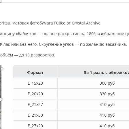
tsu, матовая фотобумага Fujicolor Crystal Archive.
инципу «бабочка» — полное раскрытие на 180°, изображение це
-лак или без него. Скругление углов — по желанию заказчика.
 объём — до 15 разворотов.
Формат
За 1 разв. с обложко
E_15х20
300 руб
E_20х20
330 руб
E_21х27
410 руб
E_21х30
410 руб
E_27x20
410 руб