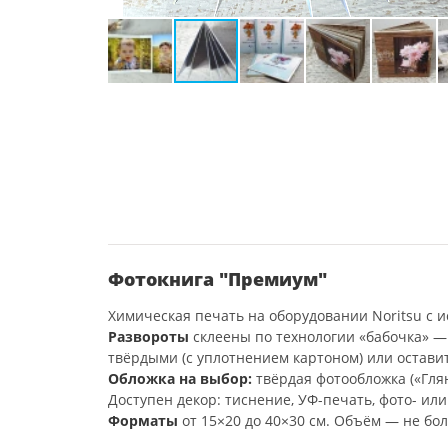
Фотокнига "Премиум"
Химическая печать на оборудовании Noritsu с ис
Развороты
склеены по технологии «бабочка» —
твёрдыми (с уплотнением картоном) или остави
Обложка на выбор:
твёрдая фотообложка («Глян
Доступен декор: тиснение, УФ-печать, фото- ил
Форматы
от 15×20 до 40×30 см. Объём — не бол