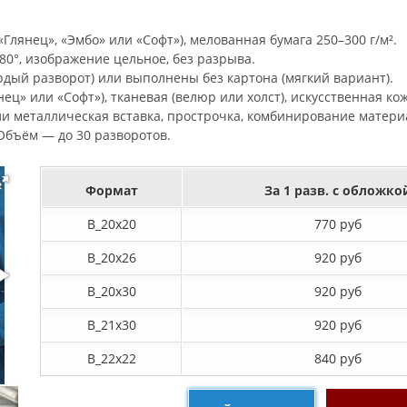
Глянец», «Эмбо» или «Софт»), мелованная бумага 250–300 г/м².
0°, изображение цельное, без разрыва.
рдый разворот) или выполнены без картона (мягкий вариант).
ец» или «Софт»), тканевая (велюр или холст), искусственная ко
ли металлическая вставка, прострочка, комбинирование матери
. Объём — до 30 разворотов.
Формат
За 1 разв. с обложко
B_20х20
770 руб
B_20х26
920 руб
B_20х30
920 руб
B_21х30
920 руб
B_22х22
840 руб