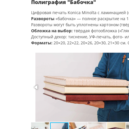
Полиграфия "Бабочка"
Цифровая печать Konica Minolta с ламинацией («
Развороты
«бабочка» — полное раскрытие на 18
Развороты могут быть уплотнены картоном (твё
Обложка на выбор:
твёрдая фотообложка («Глян
Доступный декор: тиснение, УФ-печать, фото- и
Форматы:
20×20, 22×22, 20×26, 20×30, 21×30 см