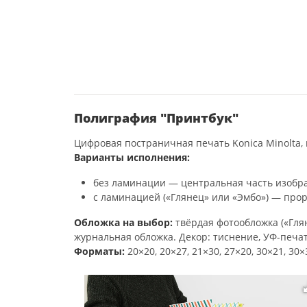
Полиграфия "Принтбук"
Цифровая постраничная печать Konica Minolta, 
Варианты исполнения:
без ламинации — центральная часть изобра
с ламинацией («Глянец» или «Эмбо») — прор
Обложка на выбор:
твёрдая фотообложка («Глян
журнальная обложка. Декор: тиснение, УФ-печат
Форматы:
20×20, 20×27, 21×30, 27×20, 30×21, 30×