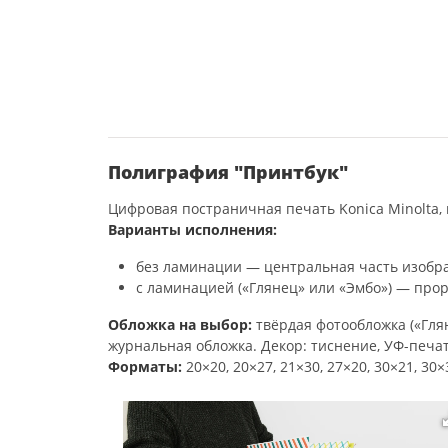
Полиграфия "Принтбук"
Цифровая постраничная печать Konica Minolta, 
Варианты исполнения:
без ламинации — центральная часть изобра
с ламинацией («Глянец» или «Эмбо») — прор
Обложка на выбор:
твёрдая фотообложка («Глян
журнальная обложка. Декор: тиснение, УФ-печат
Форматы:
20×20, 20×27, 21×30, 27×20, 30×21, 30×