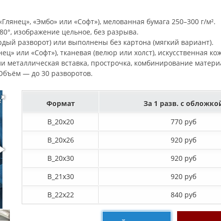
Глянец», «Эмбо» или «Софт»), мелованная бумага 250–300 г/м².
0°, изображение цельное, без разрыва.
рдый разворот) или выполнены без картона (мягкий вариант).
ец» или «Софт»), тканевая (велюр или холст), искусственная ко
ли металлическая вставка, прострочка, комбинирование матери
. Объём — до 30 разворотов.
Формат
За 1 разв. с обложко
B_20х20
770 руб
B_20х26
920 руб
B_20х30
920 руб
B_21х30
920 руб
B_22х22
840 руб