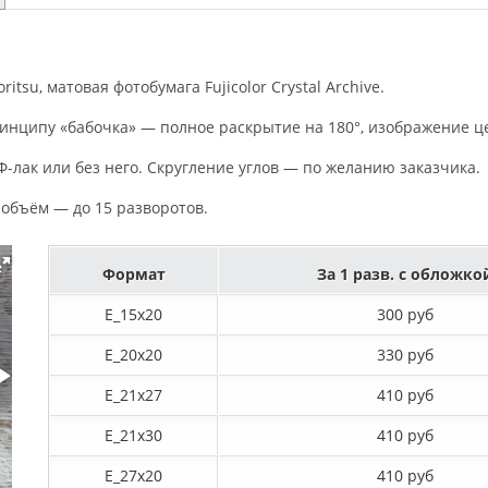
tsu, матовая фотобумага Fujicolor Crystal Archive.
инципу «бабочка» — полное раскрытие на 180°, изображение це
-лак или без него. Скругление углов — по желанию заказчика.
 объём — до 15 разворотов.
Формат
За 1 разв. с обложко
E_15х20
300 руб
E_20х20
330 руб
E_21х27
410 руб
E_21х30
410 руб
E_27x20
410 руб