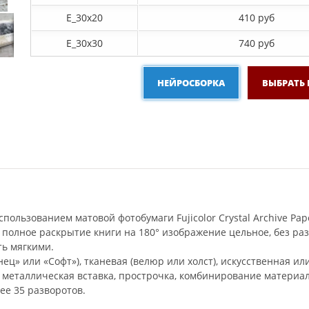
E_30x20
410 руб
E_30х30
740 руб
НЕЙРОСБОРКА
ВЫБРАТЬ
пользованием матовой фотобумаги Fujicolor Crystal Archive Pap
 полное раскрытие книги на 180° изображение цельное, без р
ть мягкими.
ец» или «Софт»), тканевая (велюр или холст), искусственная ил
и металлическая вставка, прострочка, комбинирование материал
ее 35 разворотов.