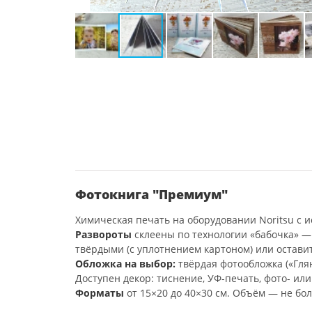
Фотокнига "Премиум"
Химическая печать на оборудовании Noritsu с ис
Развороты
склеены по технологии «бабочка» —
твёрдыми (с уплотнением картоном) или остави
Обложка на выбор:
твёрдая фотообложка («Глян
Доступен декор: тиснение, УФ-печать, фото- ил
Форматы
от 15×20 до 40×30 см. Объём — не бол