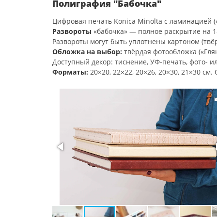
Полиграфия "Бабочка"
Цифровая печать Konica Minolta с ламинацией («
Развороты
«бабочка» — полное раскрытие на 18
Развороты могут быть уплотнены картоном (твё
Обложка на выбор:
твёрдая фотообложка («Глян
Доступный декор: тиснение, УФ-печать, фото- и
Форматы:
20×20, 22×22, 20×26, 20×30, 21×30 см