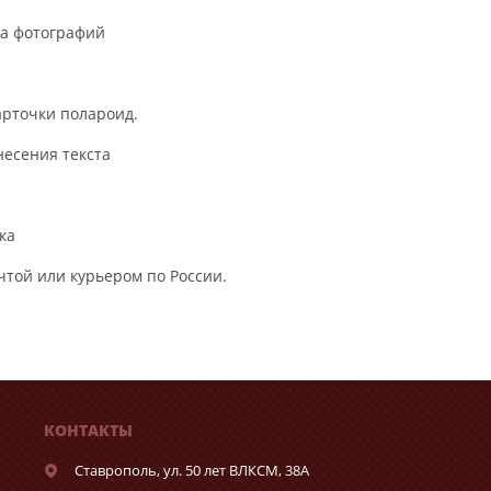
ва фотографий
арточки полароид.
несения текста
ка
очтой или курьером по России.
КОНТАКТЫ
Ставрополь,
ул. 50 лет ВЛКСМ, 38А