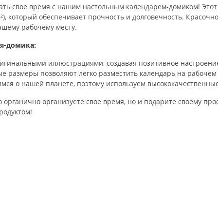
вать свое время с нашим настольным календарем-домиком! Это
²), который обеспечивает прочность и долговечность. Красочно
шему рабочему месту.
я-домика:
ригинальными иллюстрациями, создавая позитивное настроение
е размеры позволяют легко разместить календарь на рабочем с
мся о нашей планете, поэтому используем высококачественные
 органично организуете свое время, но и подарите своему прос
родуктом!