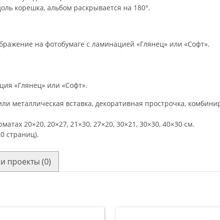
оль корешка, альбом раскрывается на 180°.
бражение на фотобумаге с ламинацией «Глянец» или «Софт».
ция «Глянец» или «Софт».
 или металлическая вставка, декоративная прострочка, комбин
атах 20×20, 20×27, 21×30, 27×20, 30×21, 30×30, 40×30 см.
20 страниц).
и проекты (0)