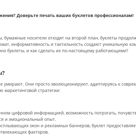
ения? Доверьте печать ваших буклетов профессионалам!
 бы, бумажные носители отходят на второй план, буклеты прод
рмат, информативность и тактильность создают уникальную к
но буклеты, и как сделать их по-настоящему работающими?
ы?
е умирают. Они просто эволюционируют, адаптируясь к соврем
ю маркетинговой стратегии:
ном цифровой информацией, возможность потрогать, почувств
ся и эмоциональный опыт.
всплывающих окон и рекламных баннеров, буклет предоставля
отвлекающих факторов.