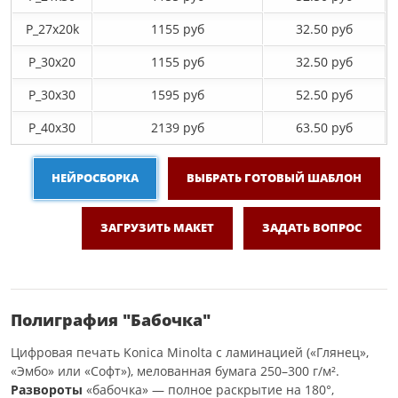
P_27х20k
1155 руб
32.50 руб
P_30х20
1155 руб
32.50 руб
P_30х30
1595 руб
52.50 руб
P_40х30
2139 руб
63.50 руб
НЕЙРОСБОРКА
ВЫБРАТЬ ГОТОВЫЙ ШАБЛОН
ЗАГРУЗИТЬ МАКЕТ
ЗАДАТЬ ВОПРОС
Полиграфия "Бабочка"
Цифровая печать Konica Minolta с ламинацией («Глянец»,
«Эмбо» или «Софт»), мелованная бумага 250–300 г/м².
Развороты
«бабочка» — полное раскрытие на 180°,