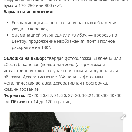
бумага 170–250 или 300 г/м².
Варианты исполнения:
без ламинации — центральная часть изображения
уходит в корешок;
с ламинацией («Глянец» или «Эмбо») — прорезь по
центру, продолжение изображения, почти полное
раскрытие на 180°.
Обложка на выбор:
твёрдая фотообложка («Глянец» или
«Софт»), тканевая (велюр или холст), термокожа и
искусственная кожа, натуральная кожа или журнальная
обложка. Декор: тиснение, УФ-печать, фото- или
металлическая вставка, декоративная прострочка,
комбинирование.
Форматы:
20×20, 20×27, 21×30, 27×20, 30×21, 30×30, 40×30
см.
Объём:
от 14 до 120 страниц.