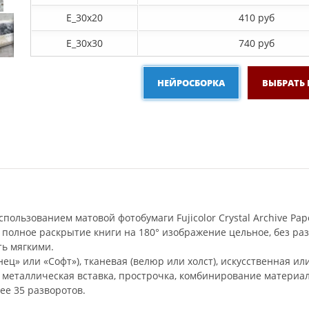
E_30x20
410 руб
E_30х30
740 руб
НЕЙРОСБОРКА
ВЫБРАТЬ
пользованием матовой фотобумаги Fujicolor Crystal Archive Pap
 полное раскрытие книги на 180° изображение цельное, без р
ть мягкими.
ец» или «Софт»), тканевая (велюр или холст), искусственная ил
и металлическая вставка, прострочка, комбинирование материал
ее 35 разворотов.