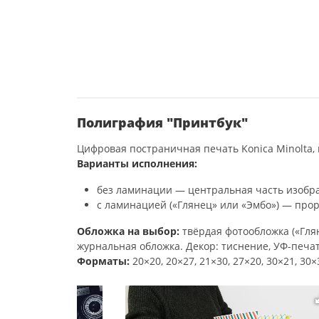
Полиграфия "Принтбук"
Цифровая постраничная печать Konica Minolta, 
Варианты исполнения:
без ламинации — центральная часть изобра
с ламинацией («Глянец» или «Эмбо») — прор
Обложка на выбор:
твёрдая фотообложка («Глян
журнальная обложка. Декор: тиснение, УФ-печат
Форматы:
20×20, 20×27, 21×30, 27×20, 30×21, 30×