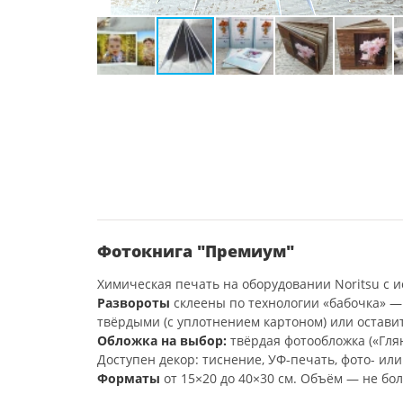
Фотокнига "Премиум"
Химическая печать на оборудовании Noritsu с ис
Развороты
склеены по технологии «бабочка» —
твёрдыми (с уплотнением картоном) или остави
Обложка на выбор:
твёрдая фотообложка («Глян
Доступен декор: тиснение, УФ-печать, фото- ил
Форматы
от 15×20 до 40×30 см. Объём — не бол