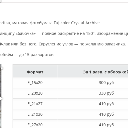
tsu, матовая фотобумага Fujicolor Crystal Archive.
инципу «бабочка» — полное раскрытие на 180°, изображение це
-лак или без него. Скругление углов — по желанию заказчика.
 объём — до 15 разворотов.
Формат
За 1 разв. с обложко
E_15х20
300 руб
E_20х20
330 руб
E_21х27
410 руб
E_21х30
410 руб
E_27x20
410 руб