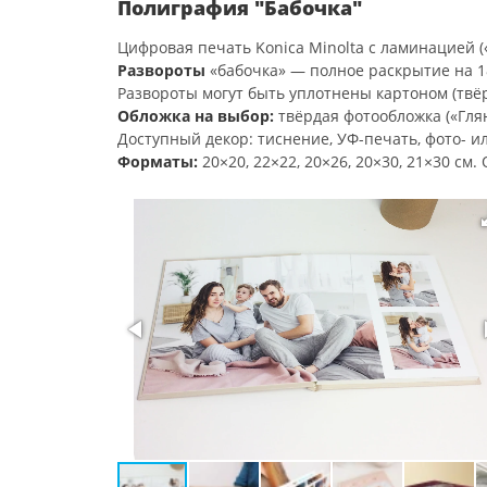
Полиграфия "Бабочка"
Цифровая печать Konica Minolta с ламинацией («
Развороты
«бабочка» — полное раскрытие на 18
Развороты могут быть уплотнены картоном (твё
Обложка на выбор:
твёрдая фотообложка («Глян
Доступный декор: тиснение, УФ-печать, фото- и
Форматы:
20×20, 22×22, 20×26, 20×30, 21×30 см