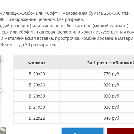
Глянец», «Эмбо» или «Софт»), мелованная бумага 250–300 г/м².
0°, изображение цельное, без разрыва.
рдый разворот) или выполнены без картона (мягкий вариант).
ец» или «Софт»), тканевая (велюр или холст), искусственная ко
ли металлическая вставка, прострочка, комбинирование матери
. Объём — до 30 разворотов.
Формат
За 1 разв. с обложко
B_20х20
770 руб
B_20х26
920 руб
B_20х30
920 руб
B_21х30
920 руб
B_22х22
840 руб