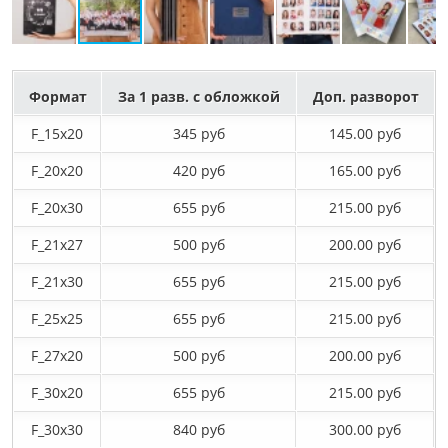
Формат
За 1 разв. с обложкой
Доп. разворот
F_15х20
345 руб
145.00 руб
F_20х20
420 руб
165.00 руб
F_20х30
655 руб
215.00 руб
F_21х27
500 руб
200.00 руб
F_21х30
655 руб
215.00 руб
F_25х25
655 руб
215.00 руб
F_27x20
500 руб
200.00 руб
F_30х20
655 руб
215.00 руб
F_30х30
840 руб
300.00 руб