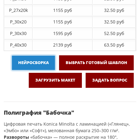
P_27х20k
1155 руб
32.50 руб
P_30х20
1155 руб
32.50 руб
P_30х30
1595 руб
52.50 руб
P_40х30
2139 руб
63.50 руб
НЕЙРОСБОРКА
ВЫБРАТЬ ГОТОВЫЙ ШАБЛОН
ЗАГРУЗИТЬ МАКЕТ
ЗАДАТЬ ВОПРОС
Полиграфия "Бабочка"
Цифровая печать Konica Minolta с ламинацией («Глянец»,
«Эмбо» или «Софт»), мелованная бумага 250–300 г/м².
Развороты
«бабочка» — полное раскрытие на 180°,