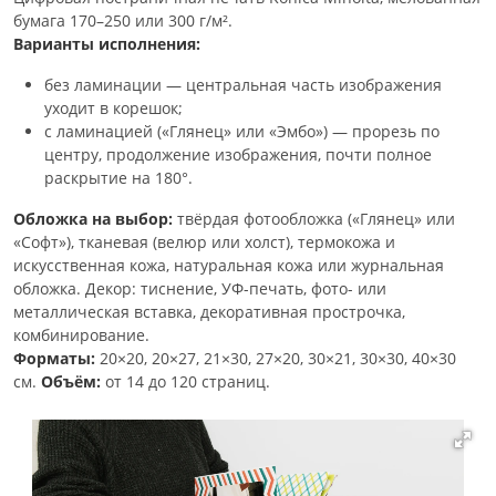
бумага 170–250 или 300 г/м².
Варианты исполнения:
без ламинации — центральная часть изображения
уходит в корешок;
с ламинацией («Глянец» или «Эмбо») — прорезь по
центру, продолжение изображения, почти полное
раскрытие на 180°.
Обложка на выбор:
твёрдая фотообложка («Глянец» или
«Софт»), тканевая (велюр или холст), термокожа и
искусственная кожа, натуральная кожа или журнальная
обложка. Декор: тиснение, УФ-печать, фото- или
металлическая вставка, декоративная прострочка,
комбинирование.
Форматы:
20×20, 20×27, 21×30, 27×20, 30×21, 30×30, 40×30
см.
Объём:
от 14 до 120 страниц.