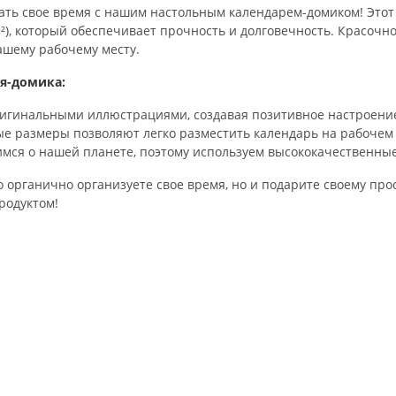
вать свое время с нашим настольным календарем-домиком! Это
²), который обеспечивает прочность и долговечность. Красочно
шему рабочему месту.
я-домика:
ригинальными иллюстрациями, создавая позитивное настроение
е размеры позволяют легко разместить календарь на рабочем с
мся о нашей планете, поэтому используем высококачественные
 органично организуете свое время, но и подарите своему прос
родуктом!