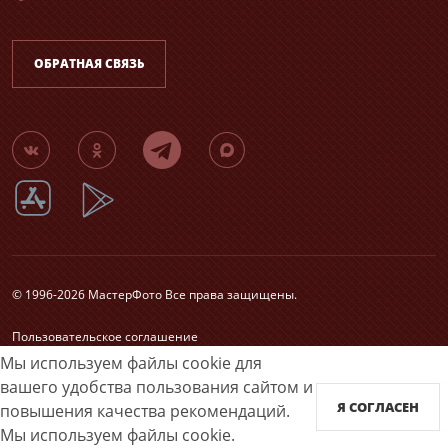
ОБРАТНАЯ СВЯЗЬ
© 1996-2026 МастерФото Все права защищены.
Пользовательское соглашение
Согласие на обработку персональных данных
Мы используем файлы cookie для
Карта сайта
вашего удобства пользования сайтом и
Я СОГЛАСЕН
повышения качества рекомендаций.
Принимаем к оплате
Мы используем файлы cookie.