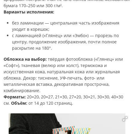
бумага 170–250 или 300 г/м².
Варианты исполнения:
без ламинации — центральная часть изображения
уходит в корешок;
с ламинацией («Глянец» или «Эмбо») — прорезь по
центру, продолжение изображения, почти полное
раскрытие на 180°.
Обложка на выбор:
твёрдая фотообложка («Глянец» или
«Софт»), тканевая (велюр или холст), термокожа и
искусственная кожа, натуральная кожа или журнальная
обложка. Декор: тиснение, УФ-печать, фото- или
металлическая вставка, декоративная прострочка,
комбинирование.
Форматы:
20×20, 20×27, 21×30, 27×20, 30×21, 30×30, 40×30
см.
Объём:
от 14 до 120 страниц.