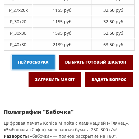
P_27х20k
1155 руб
32.50 руб
P_30х20
1155 руб
32.50 руб
P_30х30
1595 руб
52.50 руб
P_40х30
2139 руб
63.50 руб
НЕЙРОСБОРКА
ВЫБРАТЬ ГОТОВЫЙ ШАБЛОН
ЗАГРУЗИТЬ МАКЕТ
ЗАДАТЬ ВОПРОС
Полиграфия "Бабочка"
Цифровая печать Konica Minolta с ламинацией («Глянец»,
«Эмбо» или «Софт»), мелованная бумага 250–300 г/м².
Развороты
«бабочка» — полное раскрытие на 180°,