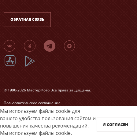
ОБРАТНАЯ СВЯЗЬ
© 1996-2026 МастерФото Все права защищены.
Пользовательское соглашение
Согласие на обработку персональных данных
Мы используем файлы cookie для
Карта сайта
вашего удобства пользования сайтом и
Я СОГЛАСЕН
повышения качества рекомендаций.
Принимаем к оплате
Мы используем файлы cookie.