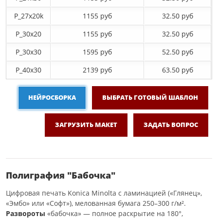
P_27х20k
1155 руб
32.50 руб
P_30х20
1155 руб
32.50 руб
P_30х30
1595 руб
52.50 руб
P_40х30
2139 руб
63.50 руб
НЕЙРОСБОРКА
ВЫБРАТЬ ГОТОВЫЙ ШАБЛОН
ЗАГРУЗИТЬ МАКЕТ
ЗАДАТЬ ВОПРОС
Полиграфия "Бабочка"
Цифровая печать Konica Minolta с ламинацией («Глянец»,
«Эмбо» или «Софт»), мелованная бумага 250–300 г/м².
Развороты
«бабочка» — полное раскрытие на 180°,