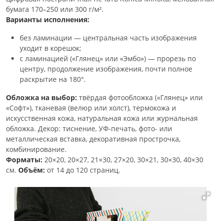
бумага 170–250 или 300 г/м².
Варианты исполнения:
без ламинации — центральная часть изображения
уходит в корешок;
с ламинацией («Глянец» или «Эмбо») — прорезь по
центру, продолжение изображения, почти полное
раскрытие на 180°.
Обложка на выбор:
твёрдая фотообложка («Глянец» или
«Софт»), тканевая (велюр или холст), термокожа и
искусственная кожа, натуральная кожа или журнальная
обложка. Декор: тиснение, УФ-печать, фото- или
металлическая вставка, декоративная прострочка,
комбинирование.
Форматы:
20×20, 20×27, 21×30, 27×20, 30×21, 30×30, 40×30
см.
Объём:
от 14 до 120 страниц.