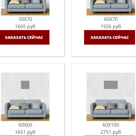
50X70
60X70
1605
руб
1926
руб
ЗАКАЗАТЬ СЕЙЧАС
ЗАКАЗАТЬ СЕЙЧАС
60X60
60X100
1651
руб
2751
руб