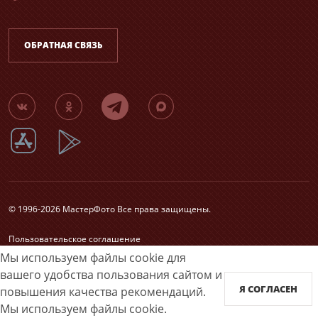
ОБРАТНАЯ СВЯЗЬ
© 1996-2026 МастерФото Все права защищены.
Пользовательское соглашение
Согласие на обработку персональных данных
Мы используем файлы cookie для
Карта сайта
вашего удобства пользования сайтом и
Я СОГЛАСЕН
повышения качества рекомендаций.
Принимаем к оплате
Мы используем файлы cookie.