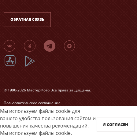
ОБРАТНАЯ СВЯЗЬ
© 1996-2026 МастерФото Все права защищены.
Пользовательское соглашение
Согласие на обработку персональных данных
Мы используем файлы cookie для
Карта сайта
вашего удобства пользования сайтом и
Я СОГЛАСЕН
повышения качества рекомендаций.
Принимаем к оплате
Мы используем файлы cookie.