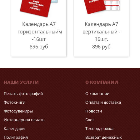
Календарь A7
Календарь A7
горизонтальныйм
вертикальный -
-16шт
16шт.
896 руб
896 руб
НАШИ УСЛУГИ
О КОМПАНИИ
Печать фотографий
О компании
Фотокниги
Оплата и доставка
Фотосувениры
Новости
Интерьерная печать
Блог
Календари
Техподдержка
Полиграфия
Возврат денежных