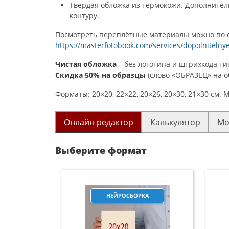
Твёрдая обложка из термокожи. Дополнитель
контуру.
Посмотреть переплётные материалы можно по 
https://masterfotobook.com/services/dopolnitelny
Чистая обложка
– без логотипа и штрихкода т
Скидка 50% на образцы
(слово «ОБРАЗЕЦ» на о
Форматы: 20×20, 22×22, 20×26, 20×30, 21×30 см.
Онлайн редактор
Калькулятор
Мо
Выберите формат
НЕЙРОСБОРКА