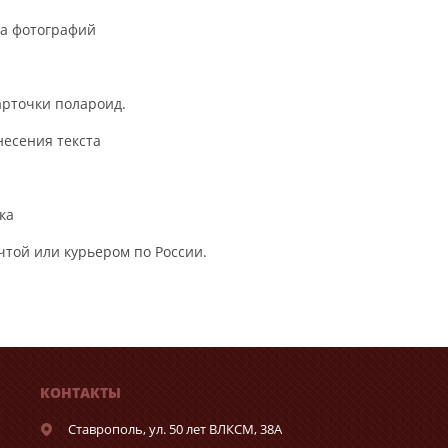
ва фотографий
арточки полароид.
несения текста
ка
очтой или курьером по России.
КОНТАКТЫ
Ставрополь,
ул. 50 лет ВЛКСМ, 38А