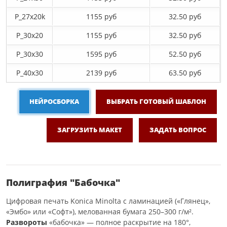
P_27х20k
1155 руб
32.50 руб
P_30х20
1155 руб
32.50 руб
P_30х30
1595 руб
52.50 руб
P_40х30
2139 руб
63.50 руб
НЕЙРОСБОРКА
ВЫБРАТЬ ГОТОВЫЙ ШАБЛОН
ЗАГРУЗИТЬ МАКЕТ
ЗАДАТЬ ВОПРОС
Полиграфия "Бабочка"
Цифровая печать Konica Minolta с ламинацией («Глянец»,
«Эмбо» или «Софт»), мелованная бумага 250–300 г/м².
Развороты
«бабочка» — полное раскрытие на 180°,