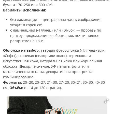
бумага 170–250 или 300 г/м².
Варианты исполнения:
без ламинации — центральная часть изображения
уходит в корешок;
с ламинацией («Глянец» или «Эмбо») — прорезь по
центру, продолжение изображения, почти полное
раскрытие на 180°.
Обложка на выбор:
твёрдая фотообложка («Глянец» или
«Софт»), тканевая (велюр или холст), термокожа и
искусственная кожа, натуральная кожа или журнальная
обложка. Декор: тиснение, УФ-печать, фото- или
металлическая вставка, декоративная прострочка,
комбинирование.
Форматы:
20×20, 20×27, 21×30, 27×20, 30×21, 30×30, 40×30
см.
Объём:
от 14 до 120 страниц.