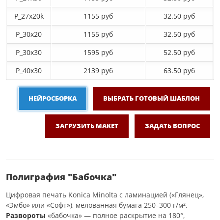
P_27х20k
1155 руб
32.50 руб
P_30х20
1155 руб
32.50 руб
P_30х30
1595 руб
52.50 руб
P_40х30
2139 руб
63.50 руб
НЕЙРОСБОРКА
ВЫБРАТЬ ГОТОВЫЙ ШАБЛОН
ЗАГРУЗИТЬ МАКЕТ
ЗАДАТЬ ВОПРОС
Полиграфия "Бабочка"
Цифровая печать Konica Minolta с ламинацией («Глянец»,
«Эмбо» или «Софт»), мелованная бумага 250–300 г/м².
Развороты
«бабочка» — полное раскрытие на 180°,