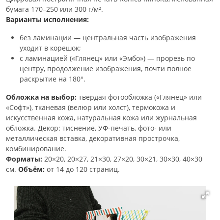
бумага 170–250 или 300 г/м².
Варианты исполнения:
без ламинации — центральная часть изображения
уходит в корешок;
с ламинацией («Глянец» или «Эмбо») — прорезь по
центру, продолжение изображения, почти полное
раскрытие на 180°.
Обложка на выбор:
твёрдая фотообложка («Глянец» или
«Софт»), тканевая (велюр или холст), термокожа и
искусственная кожа, натуральная кожа или журнальная
обложка. Декор: тиснение, УФ-печать, фото- или
металлическая вставка, декоративная прострочка,
комбинирование.
Форматы:
20×20, 20×27, 21×30, 27×20, 30×21, 30×30, 40×30
см.
Объём:
от 14 до 120 страниц.