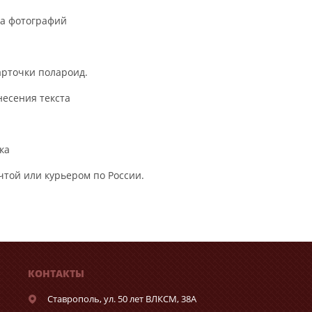
ва фотографий
арточки полароид.
несения текста
ка
очтой или курьером по России.
КОНТАКТЫ
Ставрополь,
ул. 50 лет ВЛКСМ, 38А