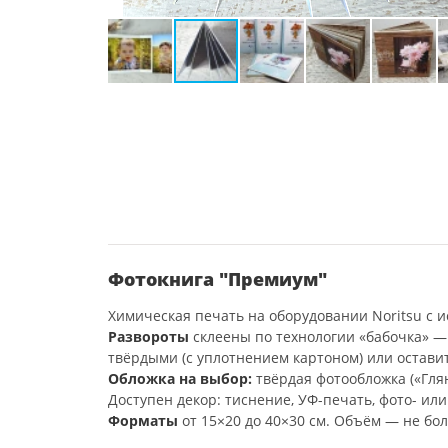
Фотокнига "Премиум"
Химическая печать на оборудовании Noritsu с ис
Развороты
склеены по технологии «бабочка» —
твёрдыми (с уплотнением картоном) или остави
Обложка на выбор:
твёрдая фотообложка («Глян
Доступен декор: тиснение, УФ-печать, фото- ил
Форматы
от 15×20 до 40×30 см. Объём — не бол