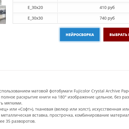
E_30x20
410 руб
E_30х30
740 руб
НЕЙРОСБОРКА
ВЫБРАТЬ
пользованием матовой фотобумаги Fujicolor Crystal Archive Pap
 полное раскрытие книги на 180° изображение цельное, без р
ть мягкими.
ец» или «Софт»), тканевая (велюр или холст), искусственная ил
и металлическая вставка, прострочка, комбинирование материал
ее 35 разворотов.