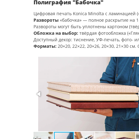
Полиграфия "Бабочка"
Цифровая печать Konica Minolta с ламинацией («
Развороты
«бабочка» — полное раскрытие на 18
Развороты могут быть уплотнены картоном (твё
Обложка на выбор:
твёрдая фотообложка («Глян
Доступный декор: тиснение, УФ-печать, фото- и
Форматы:
20×20, 22×22, 20×26, 20×30, 21×30 см