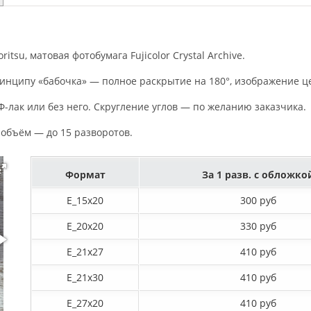
tsu, матовая фотобумага Fujicolor Crystal Archive.
инципу «бабочка» — полное раскрытие на 180°, изображение це
-лак или без него. Скругление углов — по желанию заказчика.
 объём — до 15 разворотов.
Формат
За 1 разв. с обложко
E_15х20
300 руб
E_20х20
330 руб
E_21х27
410 руб
E_21х30
410 руб
E_27x20
410 руб