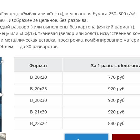
Глянец», «Эмбо» или «Софт»), мелованная бумага 250–300 г/м².
0°, изображение цельное, без разрыва.
рдый разворот) или выполнены без картона (мягкий вариант).
ец» или «Софт»), тканевая (велюр или холст), искусственная ко
ли металлическая вставка, прострочка, комбинирование матери
. Объём — до 30 разворотов.
Формат
За 1 разв. с обложко
B_20х20
770 руб
B_20х26
920 руб
B_20х30
920 руб
B_21х30
920 руб
B_22х22
840 руб