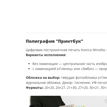
Полиграфия "Принтбук"
Цифровая постраничная печать Konica Minolta, 
Варианты исполнения:
без ламинации — центральная часть изобра
с ламинацией («Глянец» или «Эмбо») — прор
Обложка на выбор:
твёрдая фотообложка («Глян
журнальная обложка. Декор: тиснение, УФ-печат
Форматы:
20×20, 20×27, 21×30, 27×20, 30×21, 30×