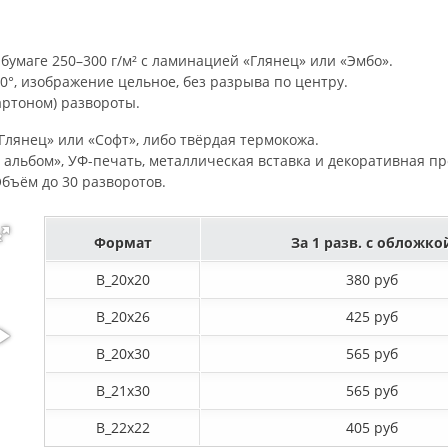
бумаге 250–300 г/м² с ламинацией «Глянец» или «Эмбо».
0°, изображение цельное, без разрыва по центру.
артоном) развороты.
лянец» или «Софт», либо твёрдая термокожа.
альбом», УФ-печать, металлическая вставка и декоративная пр
 Объём до 30 разворотов.
Формат
За 1 разв. с обложко
B_20х20
380 руб
B_20х26
425 руб
B_20х30
565 руб
B_21х30
565 руб
B_22х22
405 руб