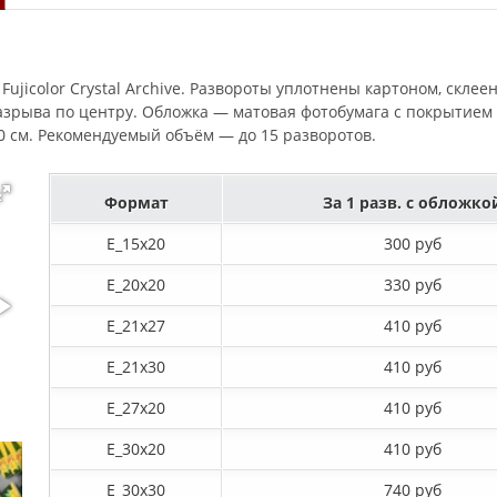
Fujicolor Crystal Archive. Развороты уплотнены картоном, скле
азрыва по центру. Обложка — матовая фотобумага с покрытием У
0 см. Рекомендуемый объём — до 15 разворотов.
Формат
За 1 разв. с обложко
E_15х20
300 руб
E_20х20
330 руб
E_21х27
410 руб
E_21х30
410 руб
E_27x20
410 руб
E_30x20
410 руб
E_30х30
740 руб