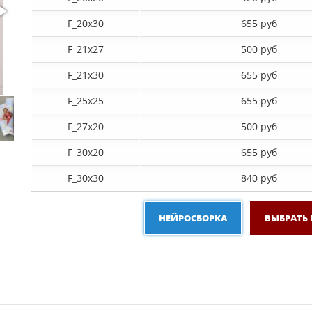
F_20х30
655 руб
F_21х27
500 руб
F_21х30
655 руб
F_25х25
655 руб
F_27x20
500 руб
F_30х20
655 руб
F_30х30
840 руб
НЕЙРОСБОРКА
ВЫБРАТЬ