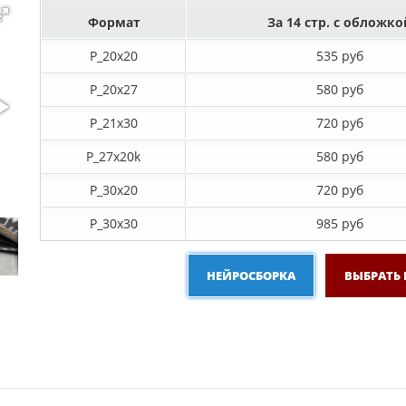
Формат
За 14 стр. с обложко
P_20х20
535 руб
P_20х27
580 руб
P_21х30
720 руб
P_27х20k
580 руб
P_30х20
720 руб
P_30х30
985 руб
НЕЙРОСБОРКА
ВЫБРАТЬ