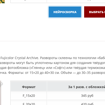
НЕЙРОСБОРКА
ВЫБРАТЬ
Fujicolor Crystal Archive. Развороты склеены по технологии «ба
Развороты могут быть уплотнены картоном для создания твёрдо
ёрдая фотообложка («Глянец» или «Софт») или твёрдая термоко
очка. Форматы: от 15×20 до 40×30 см. Объём — до 30–35 разворо
Формат
За 1 разв. с обложко
F_15х20
345 руб
F_20х20
420 руб