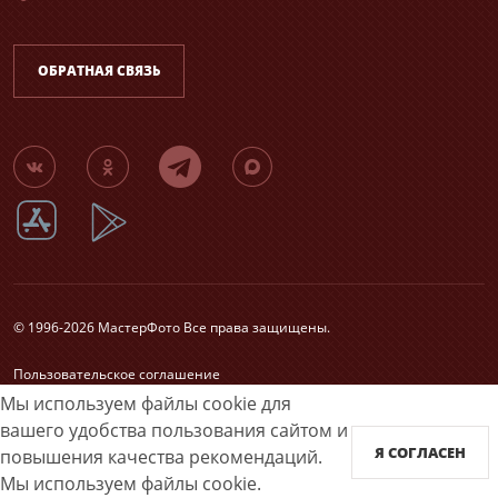
ОБРАТНАЯ СВЯЗЬ
© 1996-2026 МастерФото Все права защищены.
Пользовательское соглашение
Согласие на обработку персональных данных
Мы используем файлы cookie для
Карта сайта
вашего удобства пользования сайтом и
Я СОГЛАСЕН
повышения качества рекомендаций.
Принимаем к оплате
Мы используем файлы cookie.