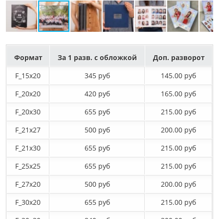
Формат
За 1 разв. с обложкой
Доп. разворот
F_15х20
345 руб
145.00 руб
F_20х20
420 руб
165.00 руб
F_20х30
655 руб
215.00 руб
F_21х27
500 руб
200.00 руб
F_21х30
655 руб
215.00 руб
F_25х25
655 руб
215.00 руб
F_27x20
500 руб
200.00 руб
F_30х20
655 руб
215.00 руб